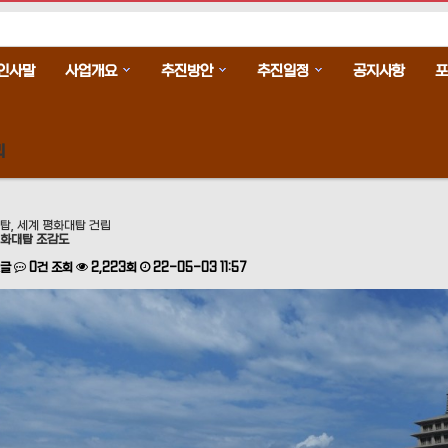
인사말
사업개요
추진방안
추진일정
공지사항
포
리
탑, 세계 평화대탑 건립
화대탑 조감도
댓글
0건
조회
2,223회
22-05-03 11:57